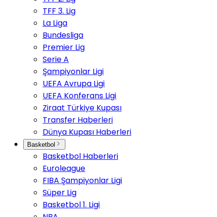
TFF 3. Lig
La Liga
Bundesliga
Premier Lig
Serie A
Şampiyonlar Ligi
UEFA Avrupa Ligi
UEFA Konferans Ligi
Ziraat Türkiye Kupası
Transfer Haberleri
Dünya Kupası Haberleri
Basketbol
Basketbol Haberleri
Euroleague
FIBA Şampiyonlar Ligi
Süper Lig
Basketbol 1. Ligi
NBA