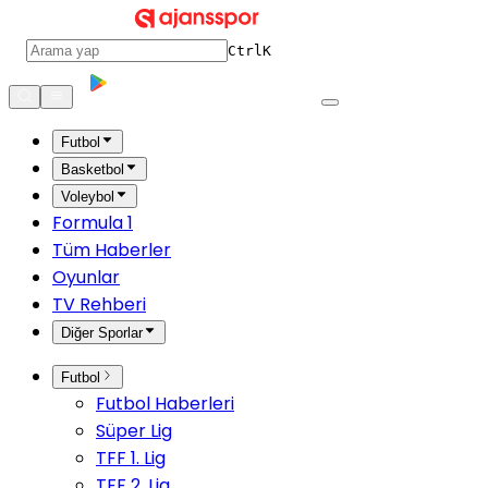
Ctrl
K
Futbol
Basketbol
Voleybol
Formula 1
Tüm Haberler
Oyunlar
TV Rehberi
Diğer Sporlar
Futbol
Futbol Haberleri
Süper Lig
TFF 1. Lig
TFF 2. Lig