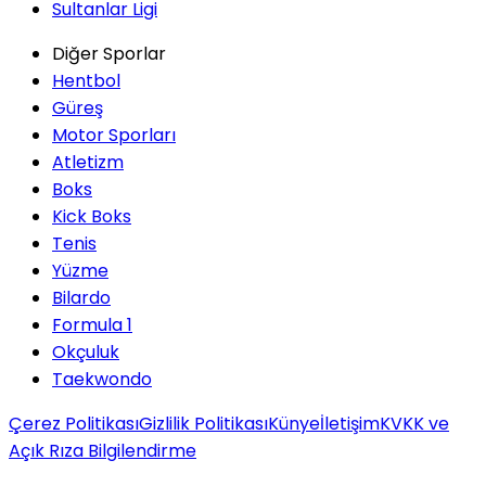
Sultanlar Ligi
Diğer Sporlar
Hentbol
Güreş
Motor Sporları
Atletizm
Boks
Kick Boks
Tenis
Yüzme
Bilardo
Formula 1
Okçuluk
Taekwondo
Çerez Politikası
Gizlilik Politikası
Künye
İletişim
KVKK ve
Açık Rıza Bilgilendirme