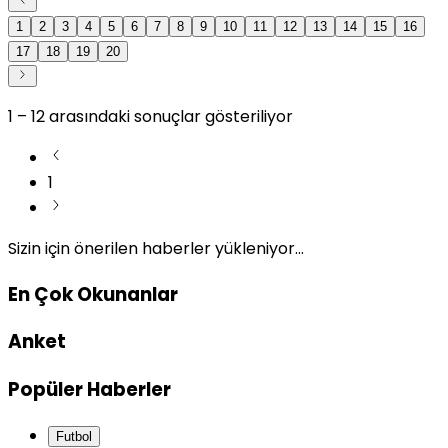
1
2
3
4
5
6
7
8
9
10
11
12
13
14
15
16
17
18
19
20
1
–
12
arasındaki sonuçlar gösteriliyor
1
Sizin için önerilen haberler yükleniyor...
En Çok Okunanlar
Anket
Popüler Haberler
Futbol