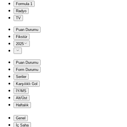
Formula 1
Radyo
TV
Puan Durumu
Fikstür
2025
Puan Durumu
Form Durumu
Seriler
Karşılıklı Gol
İY/MS
Alt/Üst
Haftalık
Genel
İç Saha