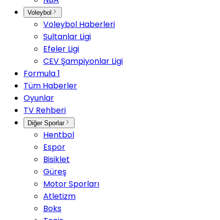
Voleybol
Voleybol Haberleri
Sultanlar Ligi
Efeler Ligi
CEV Şampiyonlar Ligi
Formula 1
Tüm Haberler
Oyunlar
TV Rehberi
Diğer Sporlar
Hentbol
Espor
Bisiklet
Güreş
Motor Sporları
Atletizm
Boks