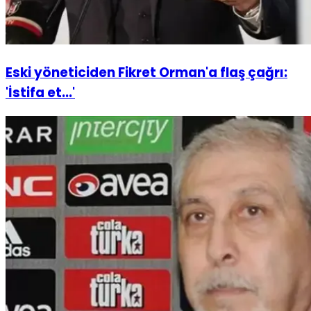
Eski yöneticiden Fikret Orman'a flaş çağrı:
'İstifa et...'