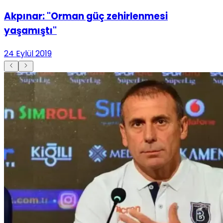
Akpınar: "Orman güç zehirlenmesi
yaşamıştı"
24 Eylül 2019