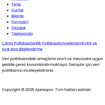
Tenis
Yüzme
Bilardo
Formula 1
Okçuluk
Taekwondo
Çerez Politikası
Gizlilik Politikası
Künye
İletişim
KVKK ve
Açık Rıza Bilgilendirme
Veri politikasındaki amaçlarla sınırlı ve mevzuata uygun
şekilde çerez konumlandırmaktayız. Detaylar için veri
politikamızı inceleyebilirsiniz.
Copyright ©
2026
Ajansspor. Tüm hakları saklıdır.