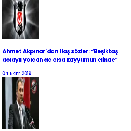
Ahmet Akpınar’dan flaş sözler: “Beşiktaş
dolaylı yoldan da olsa kayyumun elinde”
04 Ekim 2019