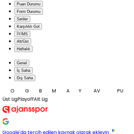
Puan Durumu
Form Durumu
Seriler
Karşılıklı Gol
İY/MS
Alt/Üst
Haftalık
Genel
İç Saha
Dış Saha
O
G
B
M
A
Y
AV
PU
Üst Lig
Playoff
Alt Lig
Google'da tercih edilen kaynak olarak ekleyin