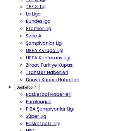
TFF 3. Lig
La Liga
Bundesliga
Premier Lig
Serie A
Şampiyonlar Ligi
UEFA Avrupa Ligi
UEFA Konferans Ligi
Ziraat Türkiye Kupası
Transfer Haberleri
Dünya Kupası Haberleri
Basketbol
Basketbol Haberleri
Euroleague
FIBA Şampiyonlar Ligi
Süper Lig
Basketbol 1. Ligi
NBA