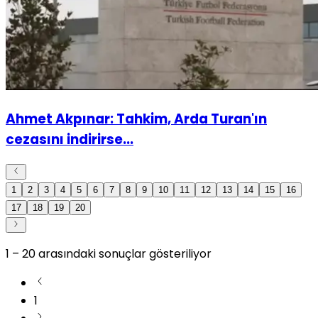
Ahmet Akpınar: Tahkim, Arda Turan'ın
cezasını indirirse...
1
2
3
4
5
6
7
8
9
10
11
12
13
14
15
16
17
18
19
20
1
–
20
arasındaki sonuçlar gösteriliyor
1