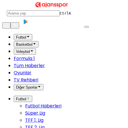
Ctrl
K
Futbol
Basketbol
Voleybol
Formula 1
Tüm Haberler
Oyunlar
TV Rehberi
Diğer Sporlar
Futbol
Futbol Haberleri
Süper Lig
TFF 1. Lig
TFF 2. Lig