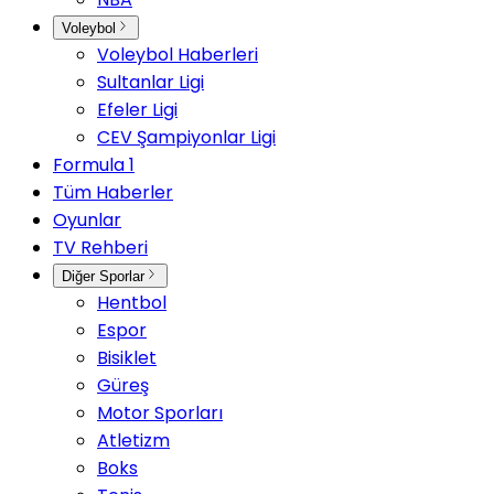
Voleybol
Voleybol Haberleri
Sultanlar Ligi
Efeler Ligi
CEV Şampiyonlar Ligi
Formula 1
Tüm Haberler
Oyunlar
TV Rehberi
Diğer Sporlar
Hentbol
Espor
Bisiklet
Güreş
Motor Sporları
Atletizm
Boks