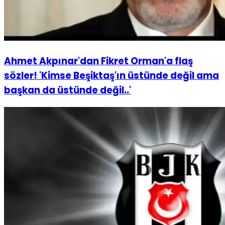
Ahmet Akpınar'dan Fikret Orman'a flaş
sözler! 'Kimse Beşiktaş'ın üstünde değil ama
başkan da üstünde değil..'